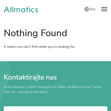
Hrv
Nothing Found
It seems we can’t find what you’re looking for.
Kontaktirajte nas
Imate pitanja o našim uslugama ili želite zatražiti ponudu? Javite
nam se – poruka je dovoljna!